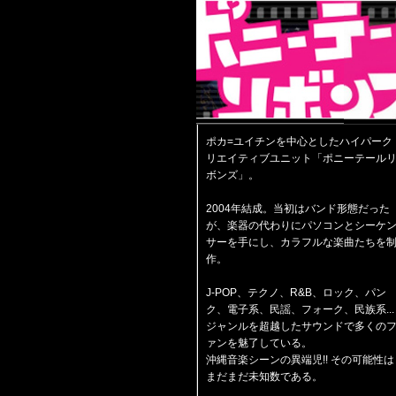
ポカ=ユイチンを中心としたハイパーク
リエイティブユニット「ポニーテール
ボンズ」。
2004年結成。当初はバンド形態だった
が、楽器の代わりにパソコンとシーケ
サーを手にし、カラフルな楽曲たちを
作。
J-POP、テクノ、R&B、ロック、パン
ク、電子系、民謡、フォーク、民族系...
ジャンルを超越したサウンドで多くの
ァンを魅了している。
沖縄音楽シーンの異端児!! その可能性は
まだまだ未知数である。