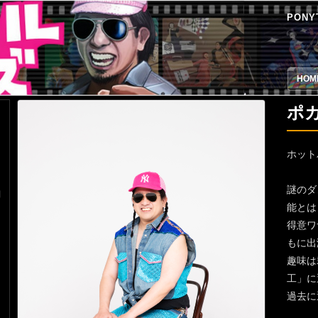
PONY
HOM
ポ
リ
ホット
ン
謎のダ
制
能とは
得意ワ
もに出
趣味は
フ
工」に
過去に