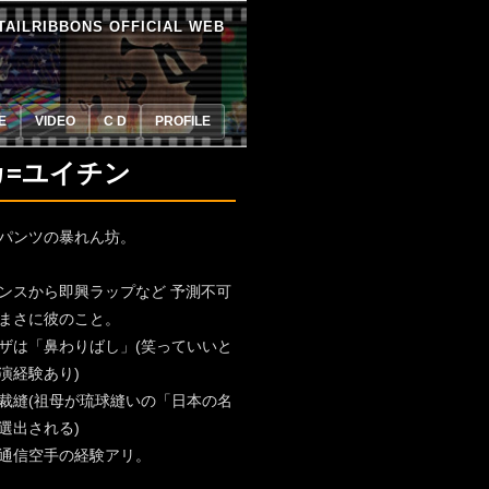
TAILRIBBONS OFFICIAL WEB
E
VIDEO
C D
PROFILE
カ=ユイチン
パンツの暴れん坊。
ンスから即興ラップなど 予測不可
まさに彼のこと。
ザは「鼻わりばし」(笑っていいと
演経験あり)
裁縫(祖母が琉球縫いの「日本の名
選出される)
通信空手の経験アリ。